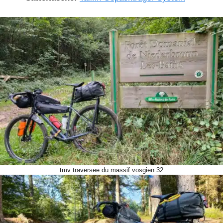
tmv traversee du massif vosgien 32