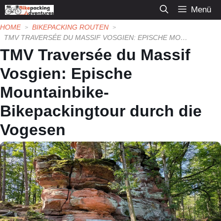
Zum
Menü
Inhalt
HOME
BIKEPACKING ROUTEN
springen
TMV TRAVERSÉE DU MASSIF VOSGIEN: EPISCHE MOUNTAINBIKE-BIKEPACKINGTOUR DURCH DIE VOGESEN
TMV Traversée du Massif
Vosgien: Epische
Mountainbike-
Bikepackingtour durch die
Vogesen