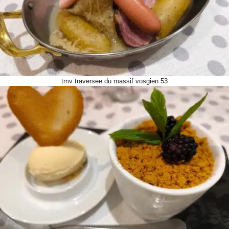
tmv traversee du massif vosgien 53