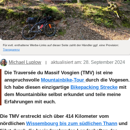
Für evtl. enthaltene Werbe-Links auf dieser Seite zahlt der Händler ggf. eine Provision:
Transparenz
Michael Luplow
aktualisiert am:
28. September 2024
Die Traversée du Massif Vosgien (TMV) ist eine
anspruchsvolle
Mountainbike-Tour
durch die Vogesen.
Ich habe diesen einzigartige
Bikepacking Strecke
mit
dem Mountainbike selbst erkundet und teile meine
Erfahrungen mit euch.
Die TMV erstreckt sich über 414 Kilometer vom
nördlichen
Wissembourg bis zum südlichen Thann
und