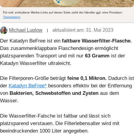
Für evtl. enthaltene Werbe-Links auf dieser Seite zahlt der Händler ggf. eine Provision:
Transparenz
Michael Luplow
aktualisiert am:
31. Mai 2023
Der Katadyn BeFree ist ein
faltbare Wasserfilter-Flasche.
Das zusammenklappbare Flaschendesign ermöglicht
platzsparenden Transport und mit nur
63 Gramm
ist der
Katadyn Wasserfilter ultraleicht.
Die Filterporen-Größe beträgt
feine 0,1 Mikron.
Dadurch ist
der
Katadyn BeFree*
besonders effektiv bei der Entfernung
von
Bakterien, Schwebstoffen und Zysten
aus dem
Wasser.
Die Wasserfilter-Falsche ist faltbar und lässt sich
platzsparend verstauen. Die Filterlebensalter wird mit
beeindruckenden 1000 Liter angegeben.