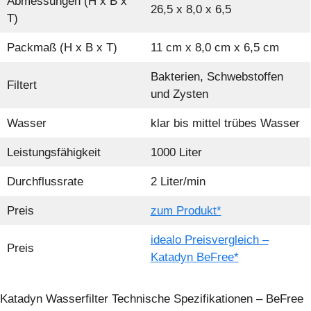
Abmessungen (H x B x
26,5 x 8,0 x 6,5
T)
Packmaß (H x B x T)
11 cm x 8,0 cm x 6,5 cm
Bakterien, Schwebstoffen
Filtert
und Zysten
Wasser
klar bis mittel trübes Wasser
Leistungsfähigkeit
1000 Liter
Durchflussrate
2 Liter/min
Preis
zum Produkt*
idealo Preisvergleich –
Preis
Katadyn BeFree*
Katadyn Wasserfilter Technische Spezifikationen – BeFree