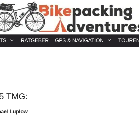
TS
RATGEBER
GPS & NAVIGATION
TOURE
5 TMG:
hael Luplow