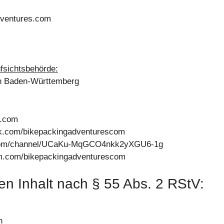
dventures.com
fsichtsbehörde:
on Baden-Württemberg
s.com
ok.com/bikepackingadventurescom
e.com/channel/UCaKu-MqGCO4nkk2yXGU6-1g
am.com/bikepackingadventurescom
den Inhalt nach § 55 Abs. 2 RStV:
n