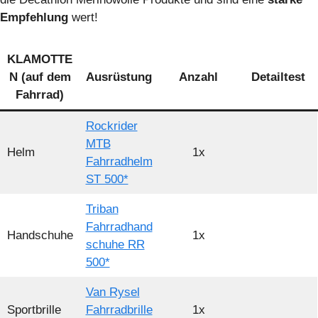
Empfehlung
wert!
KLAMOTTE
N (auf dem
Ausrüstung
Anzahl
Detailtest
Fahrrad)
Rockrider
MTB
Helm
1x
Fahrradhelm
ST 500*
Triban
Fahrradhand
Handschuhe
1x
schuhe RR
500*
Van Rysel
Sportbrille
Fahrradbrille
1x