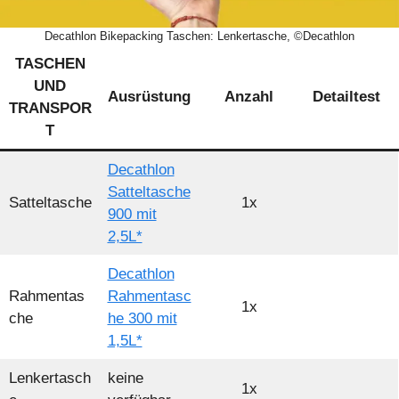
Decathlon Bikepacking Taschen: Lenkertasche, ©Decathlon
TASCHEN
UND
Ausrüstung
Anzahl
Detailtest
TRANSPOR
T
Decathlon
Satteltasche
Satteltasche
1x
900 mit
2,5L*
Decathlon
Rahmentas
Rahmentasc
1x
che
he 300 mit
1,5L*
Lenkertasch
keine
1x