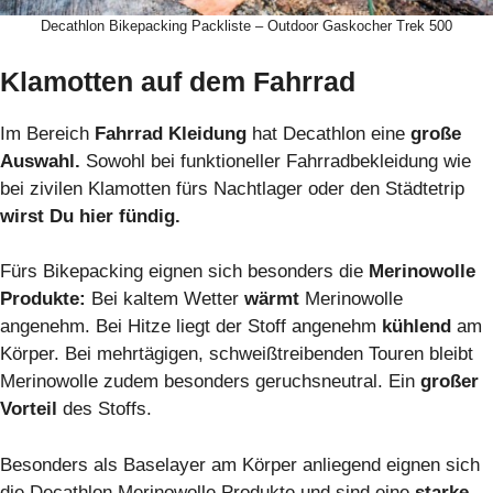
Decathlon Bikepacking Packliste – Outdoor Gaskocher Trek 500
Klamotten auf dem Fahrrad
Im Bereich
Fahrrad Kleidung
hat Decathlon eine
große
Auswahl.
Sowohl bei funktioneller Fahrradbekleidung wie
bei zivilen Klamotten fürs Nachtlager oder den Städtetrip
wirst Du hier fündig.
Fürs Bikepacking eignen sich besonders die
Merinowolle
Produkte:
Bei kaltem Wetter
wärmt
Merinowolle
angenehm. Bei Hitze liegt der Stoff angenehm
kühlend
am
Körper. Bei mehrtägigen, schweißtreibenden Touren bleibt
Merinowolle zudem besonders geruchsneutral. Ein
großer
Vorteil
des Stoffs.
Besonders als Baselayer am Körper anliegend eignen sich
die Decathlon Merinowolle Produkte und sind eine
starke