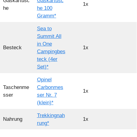
Gaskartusc
Gaskartusc
1x
he
he 100
Gramm*
Sea to
Summit All
in One
Besteck
1x
Campingbes
teck (4er
Set)*
Opinel
Taschenme
Carbonmes
1x
sser
ser Nr. 7
(klein)*
Trekkingnah
Nahrung
1x
rung*