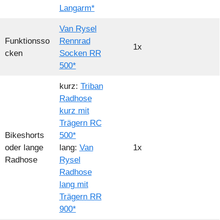
Langarm*
Van Rysel
Funktionsso
Rennrad
1x
cken
Socken RR
500*
kurz:
Triban
Radhose
kurz mit
Trägern RC
Bikeshorts
500*
oder lange
lang:
Van
1x
Radhose
Rysel
Radhose
lang mit
Trägern RR
900*