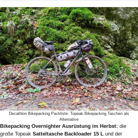
Decathlon Bikepacking Packliste: Topeak Bikepacking Taschen als
Alternative
Bikepacking Overnighter Ausrüstung im Herbst:
die
große Topeak
Satteltasche Backloader 15 L
und der