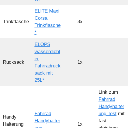
ELITE Maxi
Corsa
Trinkflasche
3x
Trinkflasche
*
ELOPS
wasserdicht
er
Rucksack
1x
Fahrradruck
sack mit
25L*
Link zum
Fahrrad
Handyhalter
Fahrrad
ung Test
mit
Handy
Handyhalter
fast
Halterung
1x
ung
gleichem