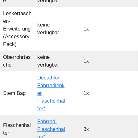
e
verfügbar
Lenkertasch
en-
keine
Erweiterung
1x
verfügbar
(Accessory
Pack)
Oberrohrtas
keine
1x
che
verfügbar
Decathlon
Fahrradlenk
Stem Bag
er
1x
Flaschenhal
ter*
Fahrrad-
Flaschenhal
Flaschenhal
3x
ter
ter*