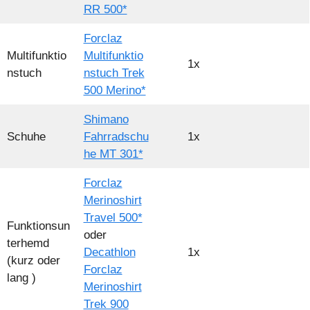
RR 500*
Forclaz
Multifunktio
Multifunktio
1x
nstuch
nstuch Trek
500 Merino*
Shimano
Schuhe
Fahrradschu
1x
he MT 301*
Forclaz
Merinoshirt
Travel 500*
Funktionsun
oder
terhemd
Decathlon
1x
(kurz oder
Forclaz
lang )
Merinoshirt
Trek 900