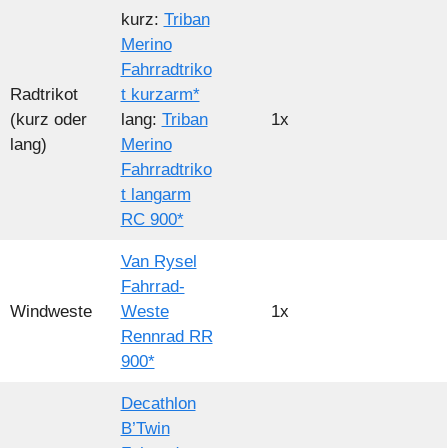
kurz:
Triban
Merino
Fahrradtriko
Radtrikot
t kurzarm*
(kurz oder
lang:
Triban
1x
lang)
Merino
Fahrradtriko
t langarm
RC 900*
Van Rysel
Fahrrad-
Windweste
Weste
1x
Rennrad RR
900*
Decathlon
B’Twin