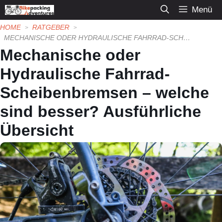
Zum
Menü
Inhalt
HOME
RATGEBER
springen
MECHANISCHE ODER HYDRAULISCHE FAHRRAD-SCHEIBENBREMSEN – WELCHE SIND BESSER? AUSFÜHRLICHE ÜBERSICHT
Mechanische oder
Hydraulische Fahrrad-
Scheibenbremsen – welche
sind besser? Ausführliche
Übersicht