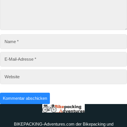
d
r
e
s
s
e
BIKEPACKING-Adventures.com der Bikepacking und