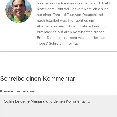
bikepacking-adventures.com entstand direkt
hinter dem Fahrrad-Lenker! Nämlich als ich
auf einer Fahrrad Tour von Deutschland
nach Istanbul war. Hier geht es um
Abenteuerreisen mit dem Fahrrad und um
Bikepacking auf allen Kontinenten dieser
Erde! Du möchtest mehr wissen oder hast
Tipps? Schreib mir einfach!
Schreibe einen Kommentar
N
E
W
Kommentarfunktion
a
-
e
m
M
b
e
ai
si
l-
te
A