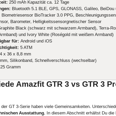
eit:
250 mAh Kapazität ca. 12 Tage
ngen:
Bluetooth 5.1 BLE, GPS, GLONASS, Galileo, BeiDou
 Biometriesensor BioTracker 3.0 PPG, Beschleunigungssen
sor, Barometer, Helligkeitssensorgnetischer Sensor
raphite Black (schwarz mit schwarzem Armband), Terra-Ro
rmband) und Ivory White (Roségold mit weißem Armband)
ügbar für:
Android und iOS
chtigkeit:
5 ATM
,4 x 36 x 8,8 mm
 mm, Silikonband, Schnellverschluss (wechselbar)
:
25 Gramm
iede Amazfit GTR 3 vs GTR 3 P
 der GT 3-Serie haben viele Gemeinsamkeiten. Unterschiede
hnischen Ausstattung.
In diesem Abschnitt erhältst Du di