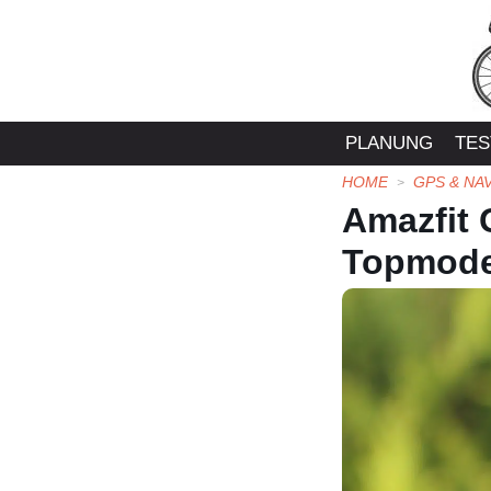
Zum
Inhalt
springen
PLANUNG
TES
HOME
GPS & NA
Amazfit 
Topmode