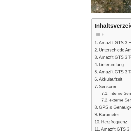
Inhaltsverze
Amazfit GTS 3 H
Unterschiede Am
Amazfit GTS 3 T
Lieferumfang
Amazfit GTS 3 T
Akkulaufzeit
Sensoren
Interne Se
externe Se
GPS & Genauigk
Barometer
Herzfrequenz
Amazfit GTS 3 