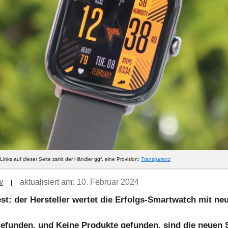
Links auf dieser Seite zahlt der Händler ggf. eine Provision:
Transparenz
w
aktualisiert am:
10. Februar 2024
st: der Hersteller wertet die Erfolgs-Smartwatch mit ne
gefunden.
und
Keine Produkte gefunden.
sind die neuen