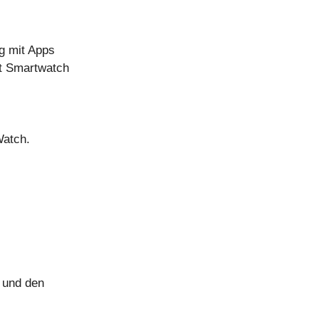
g mit Apps
it Smartwatch
Watch.
l und den