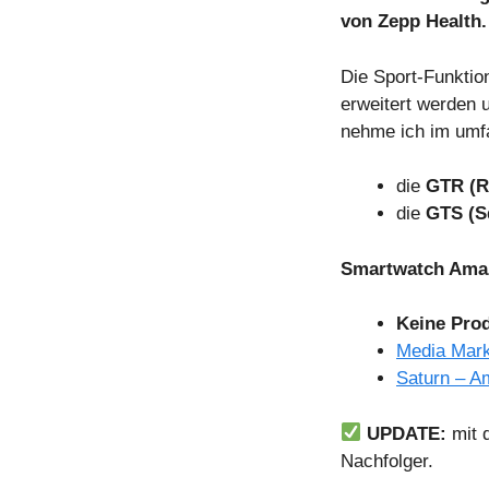
von Zepp Health.
Die Sport-Funktio
erweitert werden 
nehme ich im umfa
die
GTR (R
die
GTS (S
Smartwatch Amaz
Keine Pro
Media Mark
Saturn – A
UPDATE:
mit 
Nachfolger.