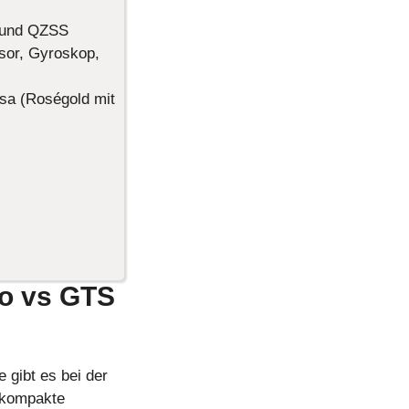
 und QZSS
sor, Gyroskop,
sa (Roségold mit
ro vs GTS
 gibt es bei der
e kompakte