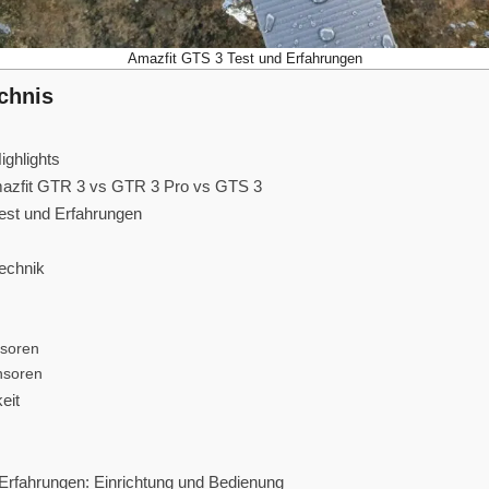
Amazfit GTS 3 Test und Erfahrungen
ichnis
ighlights
azfit GTR 3 vs GTR 3 Pro vs GTS 3
est und Erfahrungen
echnik
nsoren
nsoren
eit
Erfahrungen: Einrichtung und Bedienung