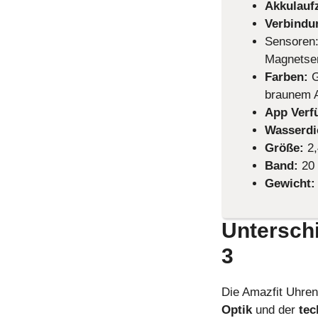
Akkulaufz
Verbindu
Sensoren:
Magnetsen
Farben:
G
braunem A
App Verf
Wasserdi
Größe:
2
Band:
20
Gewicht
Untersch
3
Die Amazfit Uhren
Optik
und der
tec