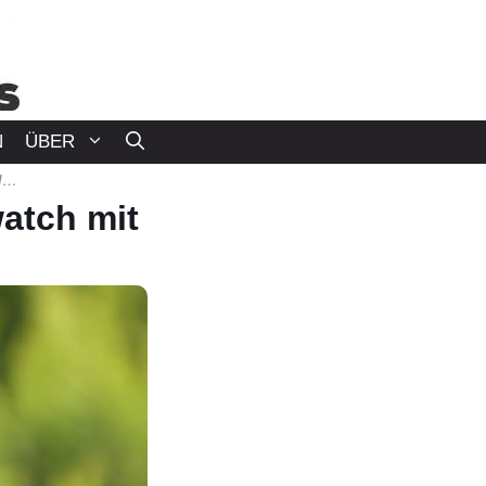
N
ÜBER
AMAZFIT GTS 3 TEST – GÜNSTIGE SMARTWATCH MIT TOPMODELL-AMBITIONEN?
atch mit