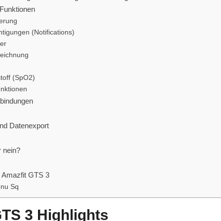
Funktionen
erung
tigungen (Notifications)
ler
zeichnung
toff (SpO2)
unktionen
rbindungen
nd Datenexport
r nein?
r Amazfit GTS 3
enu Sq
TS 3 Highlights