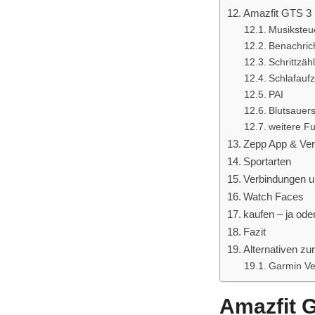
Amazfit GTS 3 
Musiksteu
Benachrich
Schrittzäh
Schlafauf
PAI
Blutsauers
weitere F
Zepp App & Ve
Sportarten
Verbindungen u
Watch Faces
kaufen – ja ode
Fazit
Alternativen zu
Garmin V
Amazfit G