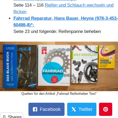
Seite 114 – 116
Reifen und Schlauch wechseln und
flicken
Fahrrad Reparatur, Hans Bauer, Heyne (978-3-453-
60498-8)*:
Seite 23 und folgende: Reifenpanne beheben
Quellen für den Artikel „Fahrrad Reifenheber Test“
Facebook
Twitter
0
Shares