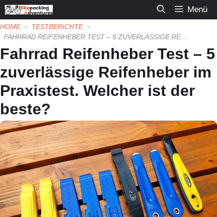
Zum
Menü
Inhalt
HOME
TESTBERICHTE
springen
FAHRRAD REIFENHEBER TEST – 5 ZUVERLÄSSIGE REIFENHEBER IM PRAXISTEST. WELCHER IST DER BESTE?
Fahrrad Reifenheber Test – 5
zuverlässige Reifenheber im
Praxistest. Welcher ist der
beste?