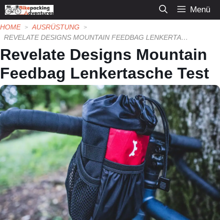
Zum
Menü
Inhalt
HOME
AUSRÜSTUNG
springen
REVELATE DESIGNS MOUNTAIN FEEDBAG LENKERTASCHE TEST
Revelate Designs Mountain
Feedbag Lenkertasche Test