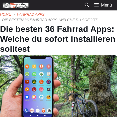
Zum
Menü
Inhalt
HOME
FAHRRAD APPS
springen
DIE BESTEN 36 FAHRRAD APPS: WELCHE DU SOFORT INSTALLIEREN SOLLTEST
Die besten 36 Fahrrad Apps:
Welche du sofort installieren
solltest