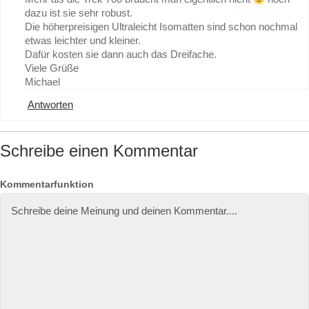
dazu ist sie sehr robust.
Die höherpreisigen Ultraleicht Isomatten sind schon nochmal
etwas leichter und kleiner.
Dafür kosten sie dann auch das Dreifache.
Viele Grüße
Michael
Antworten
Schreibe einen Kommentar
N
E
W
Kommentarfunktion
a
-
e
m
M
b
e
ai
si
l-
te
A
d
r
e
s