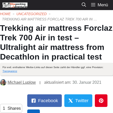
Zum
Menü
Inhalt
HOME
UNCATEGORIZED
springen
TREKKING AIR MATTRESS FORCLAZ TREK 700 AIR IN TEST – ULTRALIGHT AIR MATTRESS FROM DECATHLON IN PRACTICAL TEST
Trekking air mattress Forclaz
Trek 700 Air in test –
Ultralight air mattress from
Decathlon in practical test
Für evtl. enthaltene Werbe-Links auf dieser Seite zahlt der Händler ggf. eine Provision:
Transparenz
Michael Luplow
aktualisiert am:
30. Januar 2021
Facebook
Twitter
1
Shares