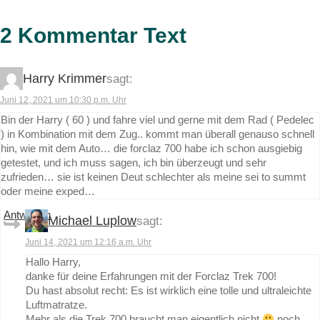
2 Kommentar Text
Harry Krimmer
sagt:
Juni 12, 2021 um 10:30 p.m. Uhr
Bin der Harry ( 60 ) und fahre viel und gerne mit dem Rad ( Pedelec
) in Kombination mit dem Zug.. kommt man überall genauso schnell
hin, wie mit dem Auto… die forclaz 700 habe ich schon ausgiebig
getestet, und ich muss sagen, ich bin überzeugt und sehr
zufrieden… sie ist keinen Deut schlechter als meine sei to summt
oder meine exped…
Antworten
Michael Luplow
sagt:
Juni 14, 2021 um 12:16 a.m. Uhr
Hallo Harry,
danke für deine Erfahrungen mit der Forclaz Trek 700!
Du hast absolut recht: Es ist wirklich eine tolle und ultraleichte
Luftmatratze.
Mehr als die Trek 700 braucht man eigentlich nicht
noch